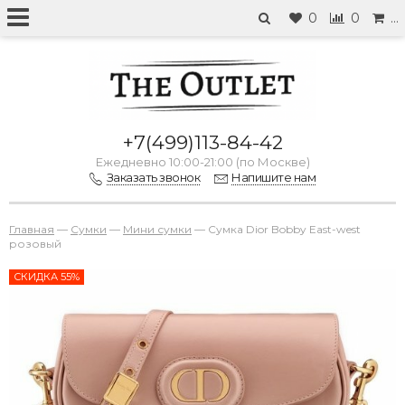
0
0
…
+7(499)113-84-42
Ежедневно 10:00-21:00 (по Москве)
Заказать звонок
Напишите нам
Главная
—
Сумки
—
Мини сумки
—
Сумка Dior Bobby East-west
розовый
СКИДКА 55%