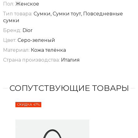
Пол:
Женское
Тип товара:
Сумки, Сумки тоут, Повседневные
сумки
Бренд:
Dior
Цвет:
Серо-зеленый
Материал:
Кожа телёнка
Страна производства:
Италия
СОПУТСТВУЮЩИЕ ТОВАРЫ
СКИДКА 47%
СКИ