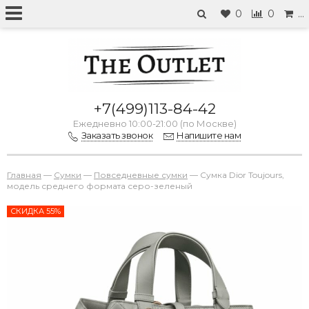
0
0
…
+7(499)113-84-42
Ежедневно 10:00-21:00 (по Москве)
Заказать звонок
Напишите нам
Главная
—
Сумки
—
Повседневные сумки
—
Сумка Dior Toujours,
модель среднего формата серо-зеленый
СКИДКА 55%