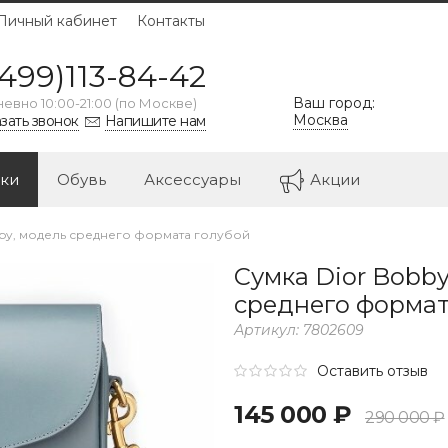
Личный кабинет
Контакты
499)113-84-42
Ваш город:
евно 10:00-21:00 (по Москве)
Москва
зать звонок
Напишите нам
ки
Обувь
Аксессуары
Акции
bby, модель среднего формата голубой
Сумка Dior Bobby
среднего формат
Артикул:
7802609
Оставить отзыв
145 000 ₽
290 000 ₽