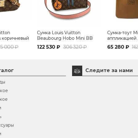
itton
Сумка Louis Vuitton
Сумка-тоут Mi
s коричневый
Beaubourg Hobo Mini BB
аппликацией 
коричневый
коричневый
5 000 ₽
122 530 ₽
306 320 ₽
65 280 ₽
16
талог
Следите за нами
ды
кое
кое
и
ь
ссуары
и