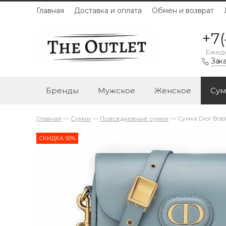
Главная
Доставка и оплата
Обмен и возврат
+7(
Ежедн
Зака
Бренды
Мужское
Женское
Сум
Главная
—
Сумки
—
Повседневные сумки
—
Сумка Dior Bo
СКИДКА 50%