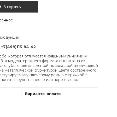
В корзину
ранное
продукции.
:
+7(499)113-84-42
хобо, которая отличается изящными линиями и
Эта модель среднего формата выполнена из
о-голубого цвета с мягкой подкладкой из замшевой
на металлической фурнитурой цвета состаренного
 регулируемому плечевому ремню с пряжкой в
осить в руке, на плече или через плечо.
Варианты оплаты