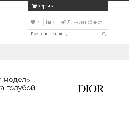
Корзина (
)
…
Личный кабинет
0
0
, модель
а голубой