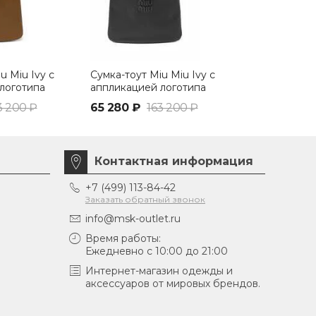
u Miu Ivy с
Сумка-тоут Miu Miu Ivy с
Кожаная сре
логотипа
аппликацией логотипа
Miu Ivy чер
черный
3 200 ₽
65 280 ₽
163 200 ₽
67 914 ₽
1
Контактная информация
+7 (499) 113-84-42
Заказать обратный звонок
info@msk-outlet.ru
Время работы:
Ежедневно с 10:00 до 21:00
Интернет-магазин одежды и
аксессуаров от мировых брендов.