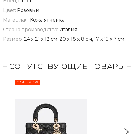
Бренд:
Dior
Цвет:
Розовый
Материал:
Кожа ягнёнка
Страна производства:
Италия
Размер:
24 x 21 x 12 см, 20 x 18 x 8 см, 17 x 15 x 7 см
СОПУТСТВУЮЩИЕ ТОВАРЫ
СКИДКА 73%
СКИ