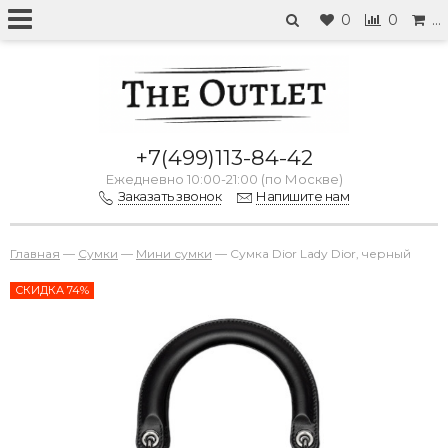
0
0
…
+7(499)113-84-42
Ежедневно 10:00-21:00 (по Москве)
Заказать звонок
Напишите нам
Главная
—
Сумки
—
Мини сумки
—
Сумка Dior Lady Dior, черный
СКИДКА 74%