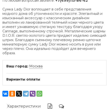
По любым вопросам звоните:
+7(499)113-84-42
Сумка Lady Dior воплощает в себе представления
модного дома об утонченности и красоте. Элегантный и
изысканный аксессуар с классическим дизайном
выполнен из лакированной телячьей кожи черного цвета
и имеет узнаваемую стеганую текстуру благодаря узору
Cannage, выполненному строчкой. Металлические шармы
D.I.O.R. светло-золотого цвета придают изделию сияющий
штрих. Благодаря съемному плечевому ремню-цепочке
миниатюрную сумку Lady Dior можно носить в руке или
через плечо. Она идеально подойдет для вечернего
образа.
Ваш город:
Москва
Варианты оплаты
Характеристики