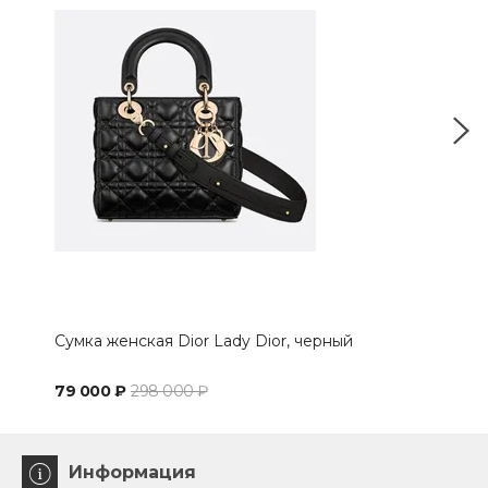
Сумка женская Dior Lady Dior, черный
Сум
чер
79 000 ₽
298 000 ₽
98 
Информация