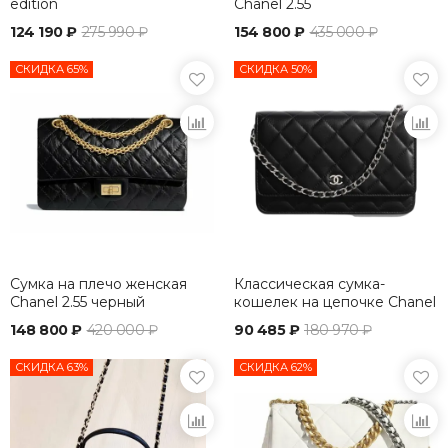
edition
Chanel 2.55
124 190 ₽
275 990 ₽
154 800 ₽
435 000 ₽
СКИДКА 65%
СКИДКА 50%
Сумка на плечо женская
Классическая сумка-
Chanel 2.55 черный
кошелек на цепочке Chanel
Wallet On A Chain
148 800 ₽
420 000 ₽
90 485 ₽
180 970 ₽
СКИДКА 63%
СКИДКА 62%