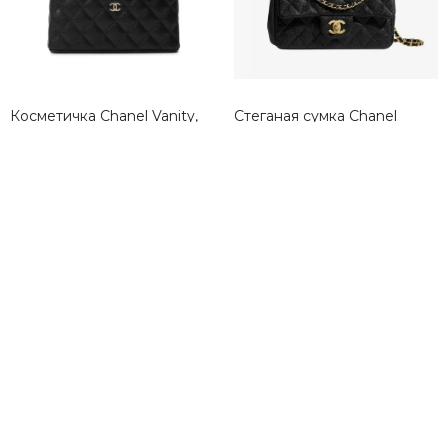
Косметичка Chanel Vanity,
Стеганая сумка Chanel
чёрный
classic flap с ручкой, черный
165 000 ₽
368 000 ₽
268 000 ₽
485 000 ₽
СКИДКА 57%
СКИДКА 43%
Сумка Chanel 25 small
Стеганая сумка Chanel с
ручкой