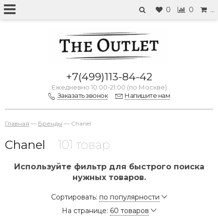
0
0
…
+7(499)113-84-42
Ежедневно 10:00-21:00 (по Москве)
Заказать звонок
Напишите нам
Главная
—
Бренды
—
Chanel
Chanel
101 товар
Используйте фильтр для быстрого поиска
нужных товаров.
Сортировать:
по популярности
На странице:
60 товаров