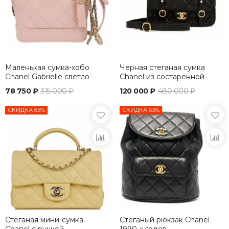
Маленькая сумка-хобо
Черная стеганая сумка
Chanel Gabrielle светло-
Chanel из состаренной
розовый
телячьей кожи
78 750 ₽
315 000 ₽
120 000 ₽
480 000 ₽
СКИДКА 65%
СКИДКА 63%
Стеганая мини-сумка
Стеганый рюкзак Chanel
Chanel с ручкой
1990-х годов