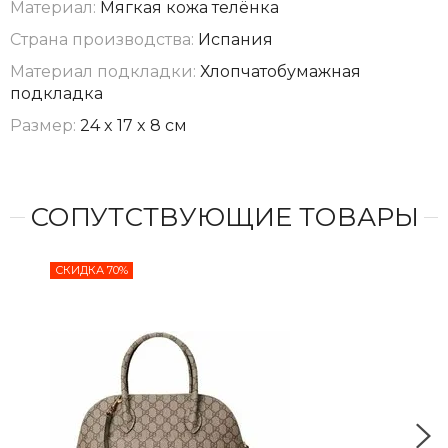
Материал:
Мягкая кожа телёнка
Страна производства:
Испания
Материал подкладки:
Хлопчатобумажная
подкладка
Размер:
24 x 17 x 8 см
СОПУТСТВУЮЩИЕ ТОВАРЫ
СКИДКА 70%
СКИ