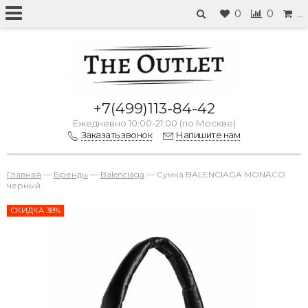
0
0
…
+7(499)113-84-42
Ежедневно 10:00-21:00 (по Москве)
Заказать звонок
Напишите нам
Главная
—
Бренды
—
Balenciaga
—
Сумка BALENCIAGA MONACO
черный
СКИДКА 38%