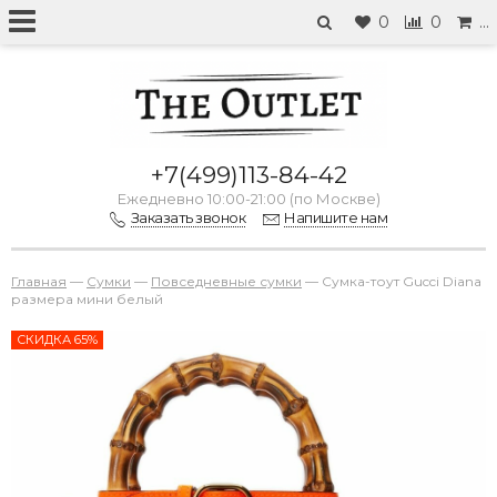
0
0
…
+7(499)113-84-42
Ежедневно 10:00-21:00 (по Москве)
Заказать звонок
Напишите нам
Главная
—
Сумки
—
Повседневные сумки
—
Сумка-тоут Gucci Diana
размера мини белый
СКИДКА 65%