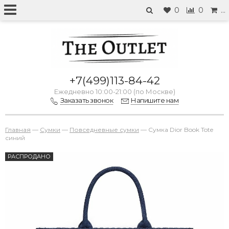
0
0
…
+7(499)113-84-42
Ежедневно 10:00-21:00 (по Москве)
Заказать звонок
Напишите нам
Главная
—
Сумки
—
Повседневные сумки
—
Сумка Dior Book Tote
синий
РАСПРОДАНО