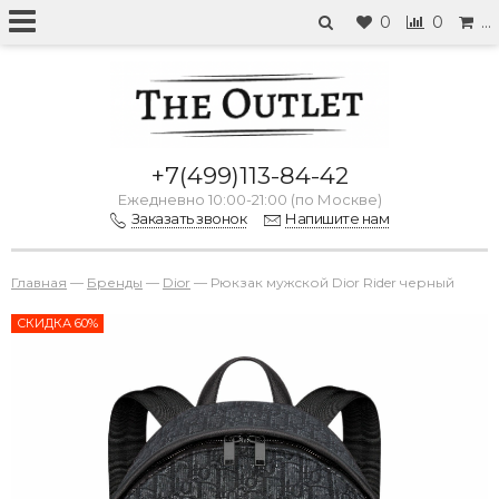
0
0
…
+7(499)113-84-42
Ежедневно 10:00-21:00 (по Москве)
Заказать звонок
Напишите нам
Главная
—
Бренды
—
Dior
—
Рюкзак мужской Dior Rider черный
СКИДКА 60%