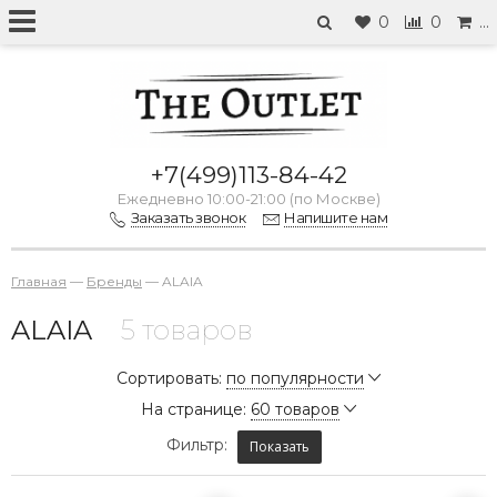
0
0
…
+7(499)113-84-42
Ежедневно 10:00-21:00 (по Москве)
Заказать звонок
Напишите нам
Главная
—
Бренды
—
ALAIA
ALAIA
5 товаров
Сортировать:
по популярности
На странице:
60 товаров
Фильтр:
Показать