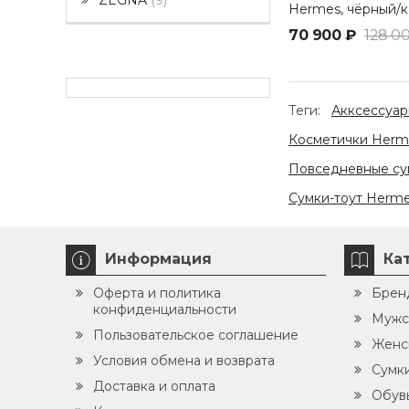
ZEGNA
9
Hermes, чёрный/
70 900 ₽
128 0
Теги:
Акксессуа
Косметички Herm
Повседневные су
Сумки-тоут Herm
Информация
Ка
Оферта и политика
Брен
конфиденциальности
Мужс
Пользовательское соглашение
Женс
Условия обмена и возврата
Сумк
Доставка и оплата
Обув