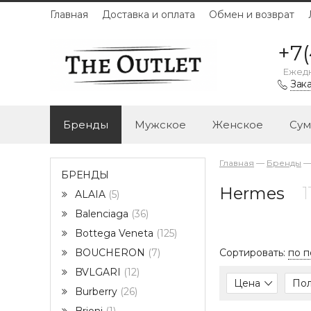
Главная
Доставка и оплата
Обмен и возврат
+7(
Ежедн
Зака
Бренды
Мужское
Женское
Сум
Главная
—
Бренды
БРЕНДЫ
Hermes
ALAIA
5
Balenciaga
36
Bottega Veneta
125
Сортировать:
по 
BOUCHERON
7
BVLGARI
12
Цена
По
Burberry
26