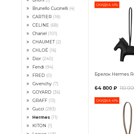
Brioni
1
СКИДКА 41%
Brunello Cucinelli
4
CARTIER
18
CELINE
68
Chanel
101
CHAUMET
2
CHLOÉ
16
Dior
240
Fendi
94
Брелок Hermes R
FRED
0
Givenchy
7
64 800 ₽
110 00
GOYARD
36
GRAFF
13
СКИДКА 41%
Gucci
283
Hermes
11
KITON
1