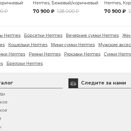
коричневый
Hermes, Бежевый/коричневый
Hermes, Ко
00 ₽
70 900 ₽
128 000 ₽
70 900 ₽
1
ры Hermes
Борсетки Hermes
Вечерние сумки Hermes
Жен
es
Кошельки Hermes
Мини-сумки Hermes
Мужские аксе
мки Hermes
Ремни Hermes
Рюкзаки Hermes
Сумки Herm
es
Брелоки Hermes
талог
Следите за нами
ды
кое
кое
и
ь