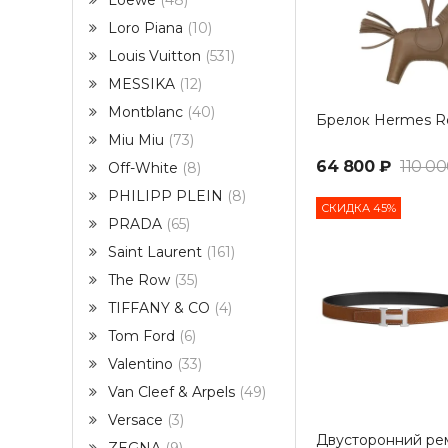
Loewe
48
Loro Piana
10
Louis Vuitton
531
MESSIKA
12
Montblanc
40
Брелок Hermes R
Miu Miu
73
64 800 ₽
110 00
Off-White
8
PHILIPP PLEIN
8
СКИДКА 45%
PRADA
65
Saint Laurent
161
The Row
35
TIFFANY & CO
4
Tom Ford
6
Valentino
33
Van Cleef & Arpels
49
Versace
3
Двусторонний ре