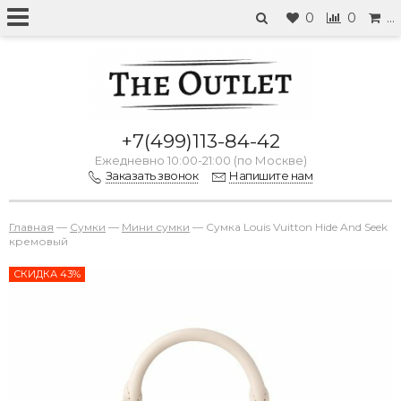
0
0
…
+7(499)113-84-42
Ежедневно 10:00-21:00 (по Москве)
Заказать звонок
Напишите нам
Главная
—
Сумки
—
Мини сумки
—
Сумка Louis Vuitton Hide And Seek
кремовый
СКИДКА 43%