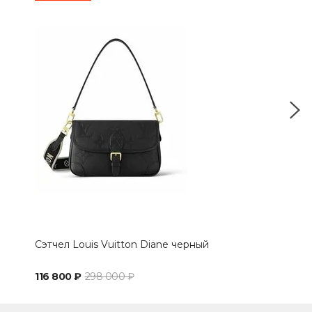
Сэтчел Louis Vuitton Diane черный
Сэт
116 800 ₽
298 000 ₽
116 