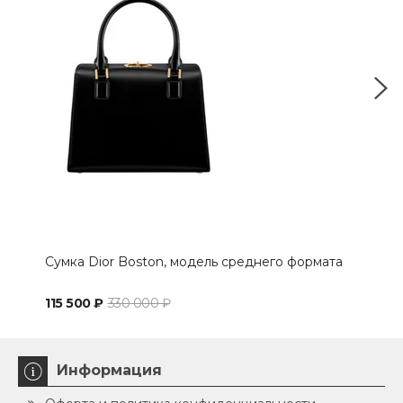
Сумка Dior Boston, модель среднего формата
Сум
115 500 ₽
330 000 ₽
79 
Информация