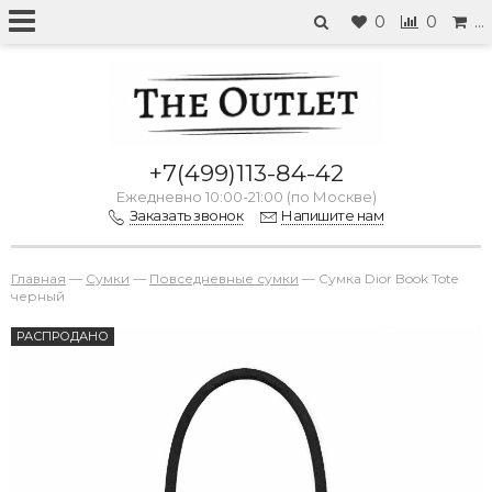
0
0
…
+7(499)113-84-42
Ежедневно 10:00-21:00 (по Москве)
Заказать звонок
Напишите нам
Главная
—
Сумки
—
Повседневные сумки
—
Сумка Dior Book Tote
черный
РАСПРОДАНО