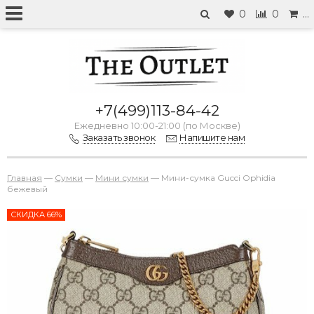
0
0
…
+7(499)113-84-42
Ежедневно 10:00-21:00 (по Москве)
Заказать звонок
Напишите нам
Главная
—
Сумки
—
Мини сумки
—
Мини-сумка Gucci Ophidia
бежевый
СКИДКА 66%