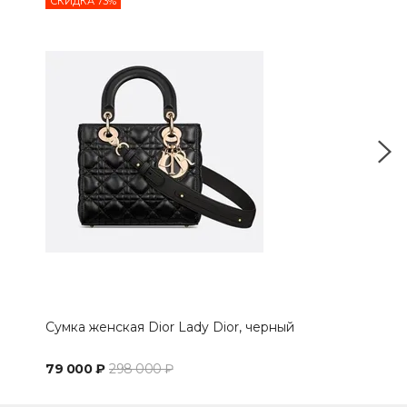
СКИДКА 73%
СКИ
Сумка женская Dior Lady Dior, черный
Мин
79 000 ₽
298 000 ₽
69 