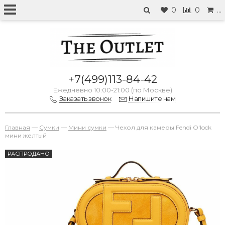
0
0
…
+7(499)113-84-42
Ежедневно 10:00-21:00 (по Москве)
Заказать звонок
Напишите нам
Главная
—
Сумки
—
Мини сумки
—
Чехол для камеры Fendi O'lock
мини желтый
РАСПРОДАНО