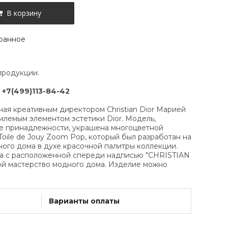
В корзину
ранное
продукции.
:
+7(499)113-84-42
нная креативным директором Christian Dior Марией
млемым элементом эстетики Dior. Модель,
 принадлежности, украшена многоцветной
oile de Jouy Zoom Pop, который был разработан на
ного дома в духе красочной палитры коллекции.
та с расположенной спереди надписью "CHRISTIAN
й мастерство модного дома. Изделие можно
Варианты оплаты