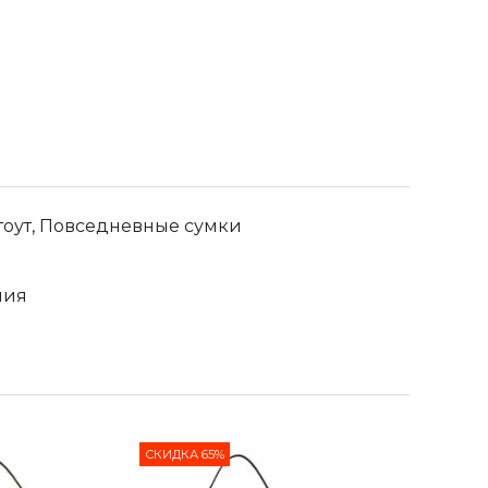
тоут, Повседневные сумки
лия
СКИДКА 65%
СКИДКА 70%