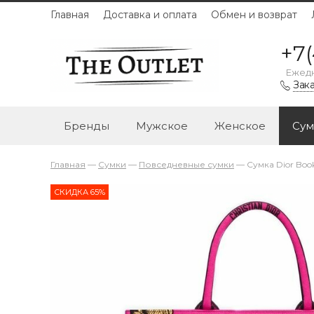
Главная
Доставка и оплата
Обмен и возврат
+7(
Ежедн
Зака
Бренды
Мужское
Женское
Сум
Главная
—
Сумки
—
Повседневные сумки
—
Сумка Dior Bo
СКИДКА 65%