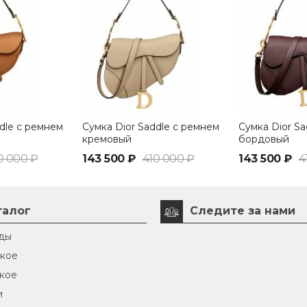
dle с ремнем
Сумка Dior Saddle с ремнем
Сумка Dior Sa
кремовый
бордовый
0 000 ₽
143 500 ₽
410 000 ₽
143 500 ₽
4
талог
Следите за нами
ды
кое
кое
и