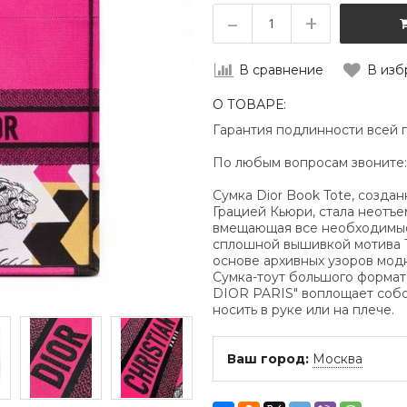
–
+
В сравнение
В изб
О ТОВАРЕ:
Гарантия подлинности всей 
По любым вопросам звоните
Сумка Dior Book Tote, созда
Грацией Кьюри, стала неотъе
вмещающая все необходимые
сплошной вышивкой мотива T
основе архивных узоров мод
Сумка-тоут большого форма
DIOR PARIS" воплощает собо
носить в руке или на плече.
Ваш город:
Москва