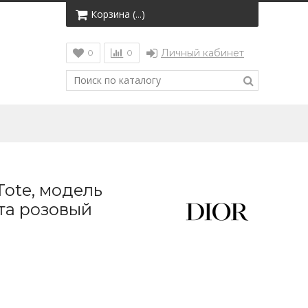
Корзина (
)
…
Личный кабинет
0
0
Tote, модель
та розовый