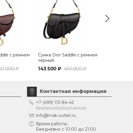
ddle с ремнем
Сумка Dior Saddle с ремнем
Сумка Dior 
черный
розовый
10 000 ₽
143 500 ₽
410 000 ₽
123 000 ₽
Контактная информация
+7 (499) 113-84-42
Заказать обратный звонок
info@msk-outlet.ru
Время работы:
Ежедневно с 10:00 до 21:00