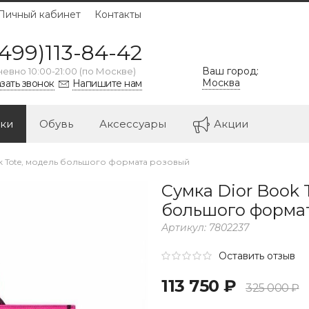
Личный кабинет
Контакты
499)113-84-42
Ваш город:
евно 10:00-21:00 (по Москве)
Москва
зать звонок
Напишите нам
ки
Обувь
Аксессуары
Акции
ok Tote, модель большого формата розовый
Сумка Dior Book 
большого форма
Артикул:
7802237
Оставить отзыв
113 750 ₽
325 000 ₽