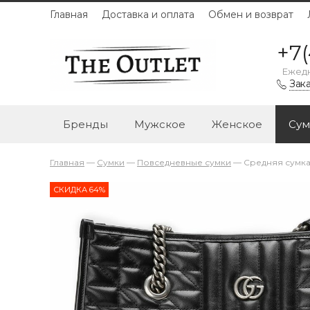
Главная
Доставка и оплата
Обмен и возврат
+7(
Ежедн
Зака
Бренды
Мужское
Женское
Сум
Главная
—
Сумки
—
Повседневные сумки
—
Средняя сумка
СКИДКА 64%