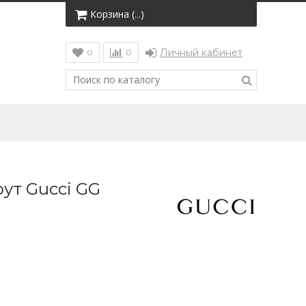
Корзина (
)
…
Личный кабинет
0
0
ут Gucci GG