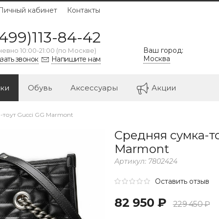
Личный кабинет
Контакты
499)113-84-42
Ваш город:
евно 10:00-21:00 (по Москве)
Москва
зать звонок
Напишите нам
ки
Обувь
Аксессуары
Акции
-тоут Gucci GG Marmont
Средняя сумка-то
Marmont
Артикул:
7802424
Оставить отзыв
82 950 ₽
229 450 ₽