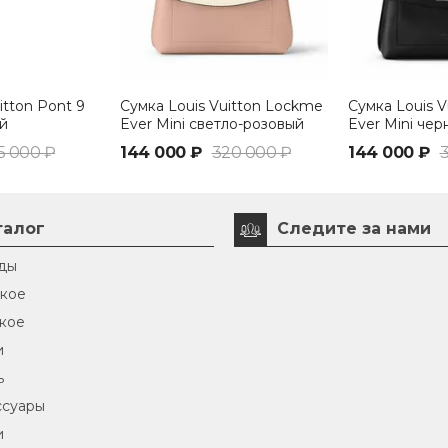
itton Pont 9
Сумка Louis Vuitton Lockme
Сумка Louis 
й
Ever Mini светло-розовый
Ever Mini чер
5 000 ₽
144 000 ₽
320 000 ₽
144 000 ₽
талог
Следите за нами
ды
кое
кое
и
ь
ссуары
и