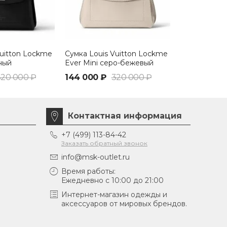
Vuitton Lockme
Сумка Louis Vuitton Lockme
Сумка Louis
ный
Ever Mini серо-бежевый
Ever Mini б
320 000 ₽
144 000 ₽
320 000 ₽
144 000 ₽
Контактная информация
+7 (499) 113-84-42
Заказать обратный звонок
info@msk-outlet.ru
Время работы:
Ежедневно с 10:00 до 21:00
Интернет-магазин одежды и
аксессуаров от мировых брендов.