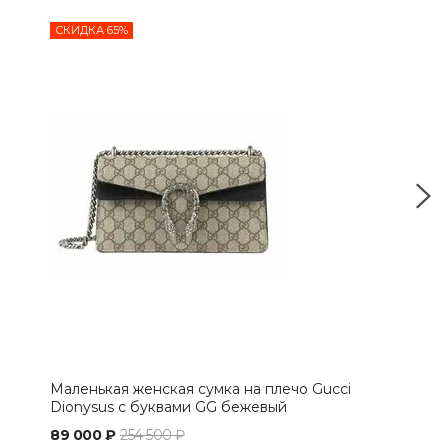
СКИДКА 65%
СКИ
Маленькая женская сумка на плечо Gucci
Сум
Dionysus с буквами GG бежевый
89 000 ₽
254 500 ₽
79 