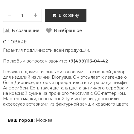
–
+
В корзину
В сравнение
В избранное
О ТОВАРЕ:
Гарантия подлинности всей продукции.
По любым вопросам звоните:
+7(499)113-84-42
Пряжка с двумя тигриными головами — основной декор
для изделий из линии Dionysus. Он отсылает к легенде о
боге Дионисе, который превратился в тигра ради нимфы
Алфесибеи. Есть такая деталь цвета античного серебра и
на красной сумке из прочного текстиля с GG-паттерном.
Мастера марки, основанной Гуччио Гуччи, дополнили
аксессуар вставками из фактурной замши красного цвета.
Ваш город:
Москва