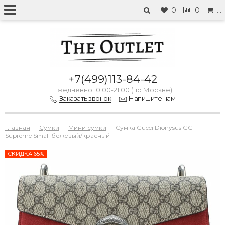
0
0
…
+7(499)113-84-42
Ежедневно 10:00-21:00 (по Москве)
Заказать звонок
Напишите нам
Главная
—
Сумки
—
Мини сумки
—
Сумка Gucci Dionysus GG
Supreme Small бежевый/красный
СКИДКА 65%