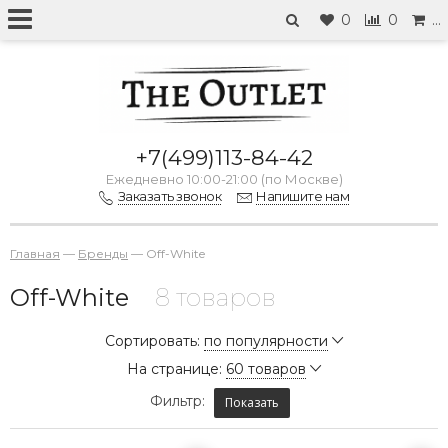
0
0
…
+7(499)113-84-42
Ежедневно 10:00-21:00 (по Москве)
Заказать звонок
Напишите нам
Главная
—
Бренды
—
Off-White
Off-White
8 товаров
Сортировать:
по популярности
На странице:
60 товаров
Фильтр:
Показать