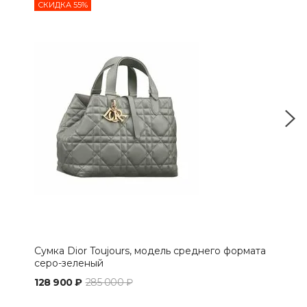
СКИДКА 55%
СКИ
Сумка Dior Toujours, модель среднего формата
Рюк
серо-зеленый
128 900 ₽
285 000 ₽
96 