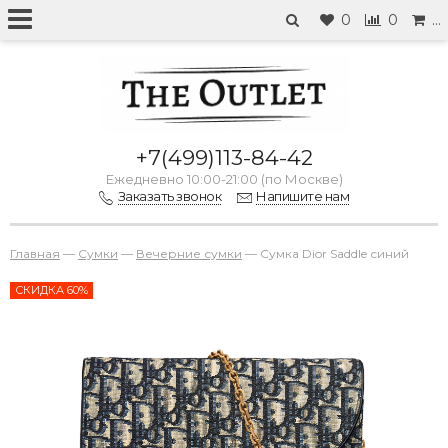
0
0
…
+7(499)113-84-42
Ежедневно 10:00-21:00 (по Москве)
Заказать звонок
Напишите нам
Главная
—
Сумки
—
Вечерние сумки
—
Сумка Dior Saddle синий
СКИДКА 60%