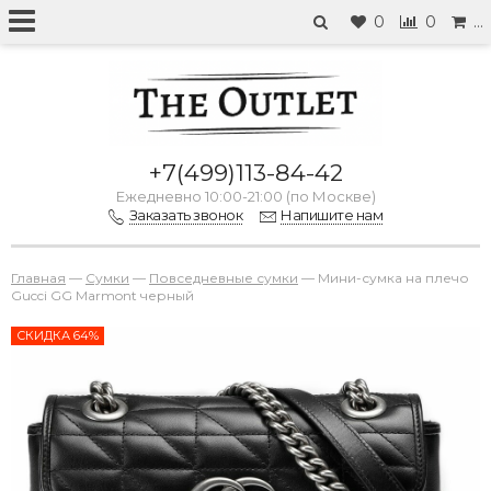
0
0
…
+7(499)113-84-42
Ежедневно 10:00-21:00 (по Москве)
Заказать звонок
Напишите нам
Главная
—
Сумки
—
Повседневные сумки
—
Мини-сумка на плечо
Gucci GG Marmont черный
СКИДКА 64%