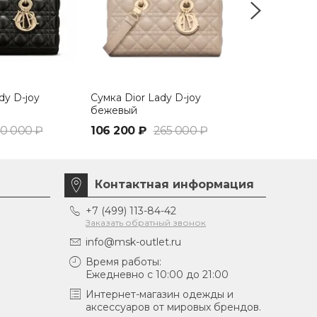
dy D-joy
Сумка Dior Lady D-joy
Сумка Dior L
бежевый
0 000 ₽
106 200 ₽
265 000 ₽
130 200 ₽
Контактная информация
+7 (499) 113-84-42
Заказать обратный звонок
info@msk-outlet.ru
Время работы:
Ежедневно с 10:00 до 21:00
Интернет-магазин одежды и
аксессуаров от мировых брендов.