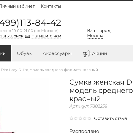
Личный кабинет
Контакты
499)113-84-42
Ваш город:
евно 10:00-21:00 (по Москве)
Москва
зать звонок
Напишите нам
ки
Обувь
Аксессуары
Акции
Dior Lady D-lite, модель среднего формата красный
Сумка женская Dio
модель среднего
красный
Артикул:
7802239
Оставить отзыв
Распродано