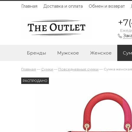
Главная
Доставка и оплата
Обмен и возврат
+7(
Ежедн
Зака
Бренды
Мужское
Женское
Сум
Главная
—
Сумки
—
Повседневные сумки
—
Сумка женская 
РАСПРОДАНО