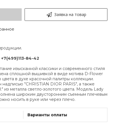
Заявка на товар
ранное
продукции.
:
+7(499)113-84-42
етание изысканной классики и современного стиля
ена сплошной вышивкой в виде мотива D-Flower
о цвета в духе красочной палитры коллекции.
 надписью "CHRISTIAN DIOR PARIS", а также
." из металла светло-золотого цвета. Модель Lady
ополнена широким двусторонним съемным плечевым
жно носить в руке или через плечо.
Варианты оплаты