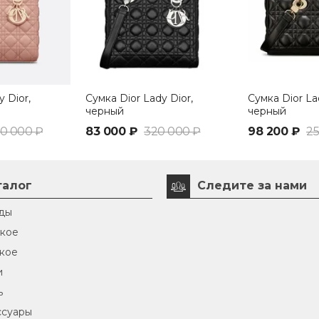
 Dior,
Сумка Dior Lady Dior,
Сумка Dior La
черный
черный
0 000 ₽
83 000 ₽
320 000 ₽
98 200 ₽
25
талог
Следите за нами
ды
кое
кое
и
ь
ссуары