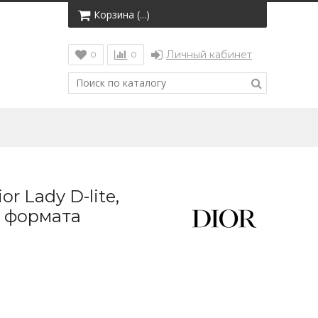
Корзина (
)
…
Личный кабинет
0
0
r Lady D-lite,
 формата