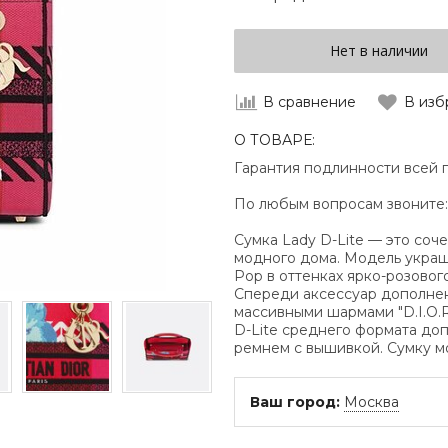
Нет в наличии
В сравнение
В изб
О ТОВАРЕ:
Гарантия подлинности всей 
По любым вопросам звоните
Сумка Lady D-Lite — это соч
модного дома. Модель украш
Pop в оттенках ярко-розовог
Спереди аксессуар дополнен
массивными шармами "D.I.O.R
D-Lite среднего формата д
ремнем с вышивкой. Сумку мо
Ваш город:
Москва