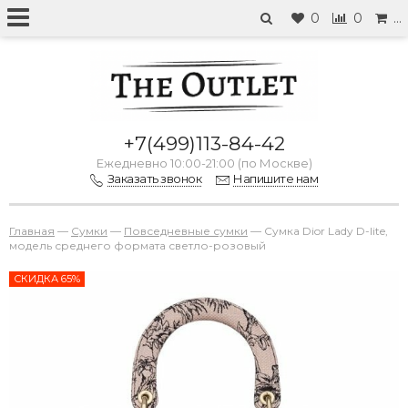
0
0
…
+7(499)113-84-42
Ежедневно 10:00-21:00 (по Москве)
Заказать звонок
Напишите нам
Главная
—
Сумки
—
Повседневные сумки
—
Сумка Dior Lady D-lite,
модель среднего формата светло-розовый
СКИДКА 65%