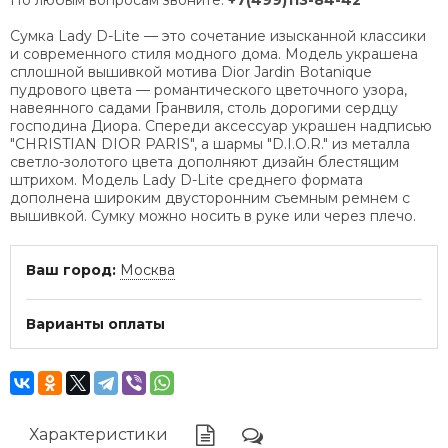
По любым вопросам звоните:
+7(499)113-84-42
Сумка Lady D-Lite — это сочетание изысканной классики
и современного стиля модного дома. Модель украшена
сплошной вышивкой мотива Dior Jardin Botanique
пудрового цвета — романтического цветочного узора,
навеянного садами Гранвиля, столь дорогими сердцу
господина Диора. Спереди аксессуар украшен надписью
"CHRISTIAN DIOR PARIS", а шармы "D.I.O.R." из металла
светло-золотого цвета дополняют дизайн блестящим
штрихом. Модель Lady D-Lite среднего формата
дополнена широким двусторонним съемным ремнем с
вышивкой. Сумку можно носить в руке или через плечо.
Ваш город:
Москва
Варианты оплаты
Характеристики