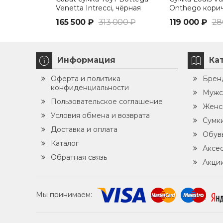
Venetta Intrecci, чёрная
Onthego кори
бежевый
165 500 ₽
313 000 ₽
119 000 ₽
28
Информация
Ка
Оферта и политика
Брен
конфиденциальности
Мужс
Пользовательское соглашение
Женс
Условия обмена и возврата
Сумк
Доставка и оплата
Обув
Каталог
Аксе
Обратная связь
Акци
Мы принимаем: