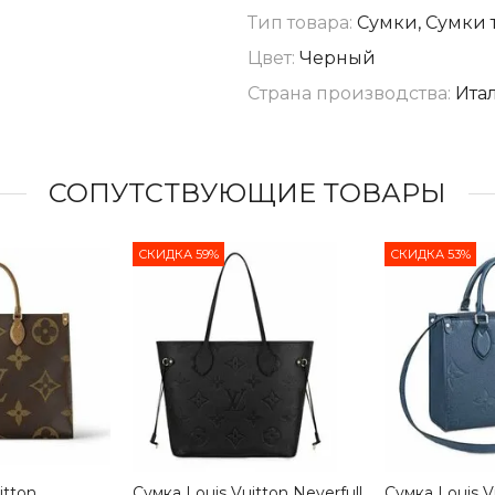
Тип товара:
Сумки, Сумки 
Цвет:
Черный
Страна производства:
Ита
СОПУТСТВУЮЩИЕ ТОВАРЫ
СКИДКА 59%
СКИДКА 53%
itton
Сумка Louis Vuitton Neverfull
Сумка Louis V