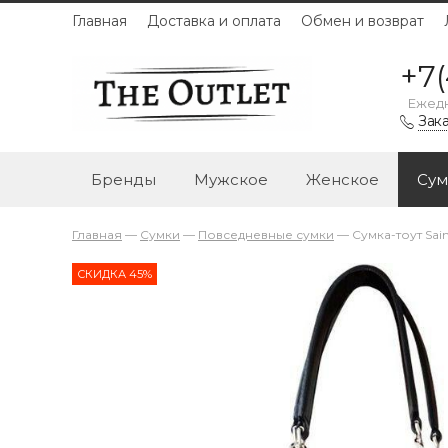
Главная
Доставка и оплата
Обмен и возврат
+7(
Ежедн
Зака
Бренды
Мужское
Женское
Сум
Главная
—
Сумки
—
Повседневные сумки
—
Сумка-тоут Sai
СКИДКА 45%