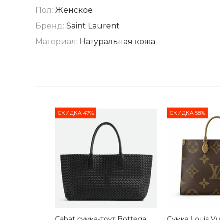
Пол:
Женское
Бренд:
Saint Laurent
Материал:
Натуральная кожа
СКИДКА 47%
СКИДКА 58%
Cabat сумка-тоут Bottega
Сумка Louis Vu