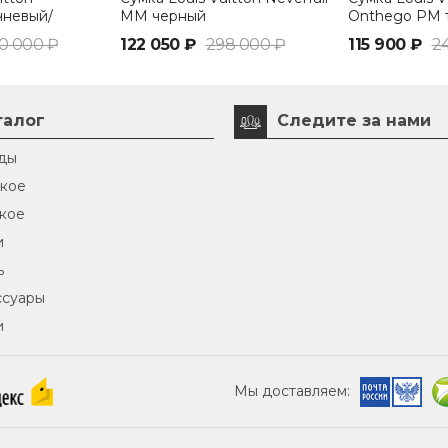
чневый/
MM черный
Onthego PM 
0 000 ₽
122 050 ₽
298 000 ₽
115 900 ₽
2
талог
Следите за нами
ды
кое
кое
и
ь
ссуары
и
Мы доставляем: