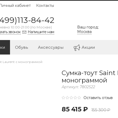
Личный кабинет
Контакты
499)113-84-42
Ваш город:
евно 10:00-21:00 (по Москве)
Москва
зать звонок
Напишите нам
ки
Обувь
Аксессуары
Акции
nt Laurent с монограммой
Сумка-тоут Saint 
монограммой
Артикул:
7802522
Оставить отзыв
85 415 ₽
155 300 ₽