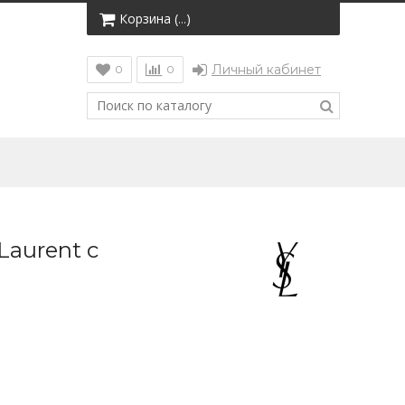
Корзина (
)
…
Личный кабинет
0
0
Laurent с