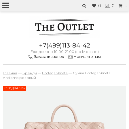
0
0
…
+7(499)113-84-42
Ежедневно 10:00-21:00 (по Москве)
Заказать звонок
Напишите нам
Главная
—
Бренды
—
Bottega Veneta
—
Сумка Bottega Veneta
Andiamo розовый
СКИДКА 51%