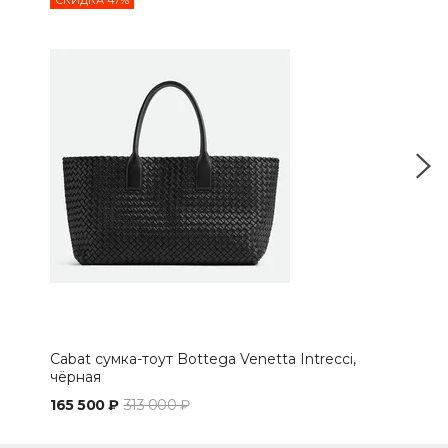
Cabat сумка-тоут Bottega Venetta Intrecci,
Сум
чёрная
беж
165 500 ₽
313 000 ₽
119 