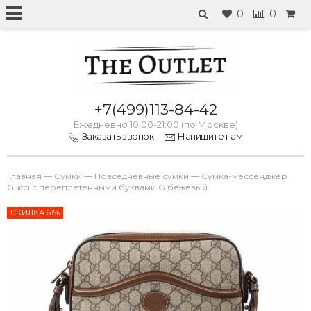
0
0
…
+7(499)113-84-42
Ежедневно 10:00-21:00 (по Москве)
Заказать звонок
Напишите нам
Главная
—
Сумки
—
Повседневные сумки
—
Сумка-мессенджер
Gucci с переплетенными буквами G бежевый
СКИДКА 61%