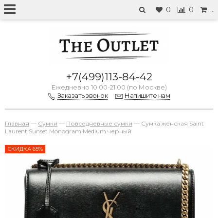
0
0
…
+7(499)113-84-42
Ежедневно 10:00-21:00 (по Москве)
Заказать звонок
Напишите нам
Главная
—
Сумки
—
Повседневные сумки
—
Сумка женская Saint
Laurent Sunset Monogram Medium черный
СКИДКА 65%