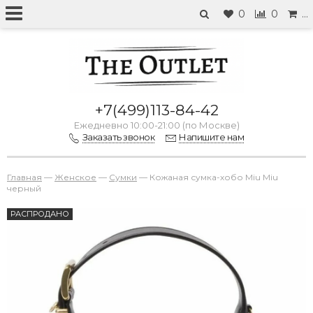
0
0
…
+7(499)113-84-42
Ежедневно 10:00-21:00 (по Москве)
Заказать звонок
Напишите нам
Главная
—
Женское
—
Сумки
—
Кожаная сумка-хобо Miu Miu
черный
РАСПРОДАНО