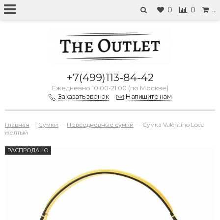
0
0
…
+7(499)113-84-42
Ежедневно 10:00-21:00 (по Москве)
Заказать звонок
Напишите нам
Главная
—
Сумки
—
Повседневные сумки
—
Сумка Valentino Locò
желтый
РАСПРОДАНО