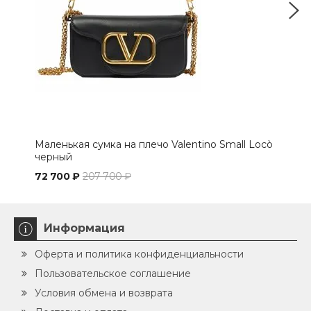
Маленькая сумка на плечо Valentino Small Locò
Мал
черный
бел
72 700 ₽
207 700 ₽
72 
Информация
Оферта и политика конфиденциальности
Пользовательское соглашение
Условия обмена и возврата