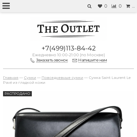
0
0
…
+7(499)113-84-42
Ежедневно 10:00-21:00 (по Москве)
Заказать звонок
Напишите нам
Главная
—
Сумки
—
Повседневные сумки
—
Сумка Saint Laurent Le
Pavé из гладкой кожи
РАСПРОДАНО