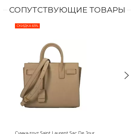
СОПУТСТВУЮЩИЕ ТОВАРЫ
СКИДКА 65%
СКИ
Сумка-тоут Saint Laurent Sac De Jour
Сумк