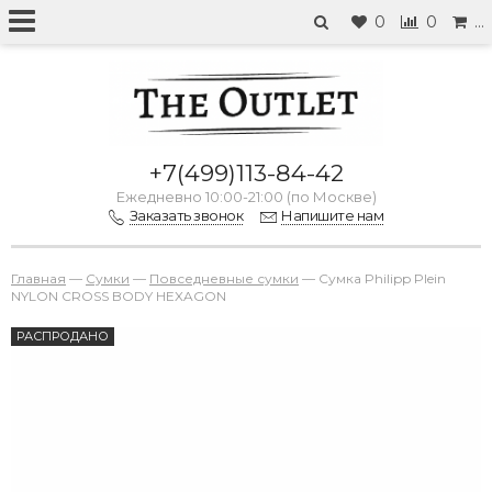
0
0
…
+7(499)113-84-42
Ежедневно 10:00-21:00 (по Москве)
Заказать звонок
Напишите нам
Главная
—
Сумки
—
Повседневные сумки
—
Сумка Philipp Plein
NYLON CROSS BODY HEXAGON
РАСПРОДАНО