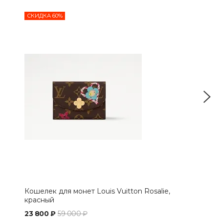
СКИДКА 60%
СКИ
Кошелек для монет Louis Vuitton Rosalie,
Кош
красный
Mon
23 800 ₽
59 000 ₽
32 