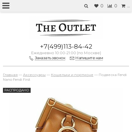
0
0
…
+7(499)113-84-42
Ежедневно 10:00-21:00 (по Москве)
Заказать звонок
Напишите нам
Главная
—
Аксессуары
—
Кошельки и портмоне
—
Подвеска Fendi
Nano Fendi First
РАСПРОДАНО