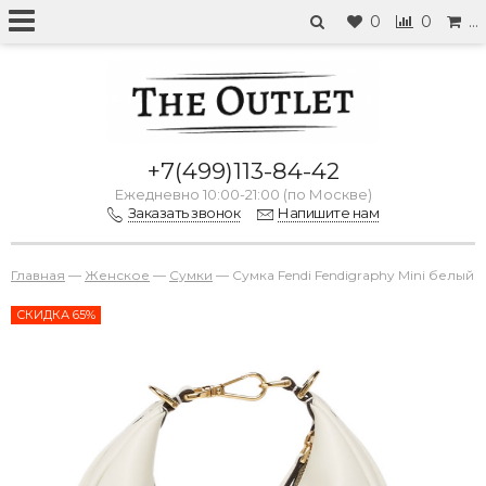
0
0
…
+7(499)113-84-42
Ежедневно 10:00-21:00 (по Москве)
Заказать звонок
Напишите нам
Главная
—
Женское
—
Сумки
—
Сумка Fendi Fendigraphy Mini белый
СКИДКА 65%