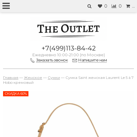
0
0
…
+7(499)113-84-42
Ежедневно 10:00-21:00 (по Москве)
Заказать звонок
Напишите нам
Главная
—
Женское
—
Сумки
—
Сумка Saint женская Laurent Le 5 à 7
Hobo кремовый
СКИДКА 60%