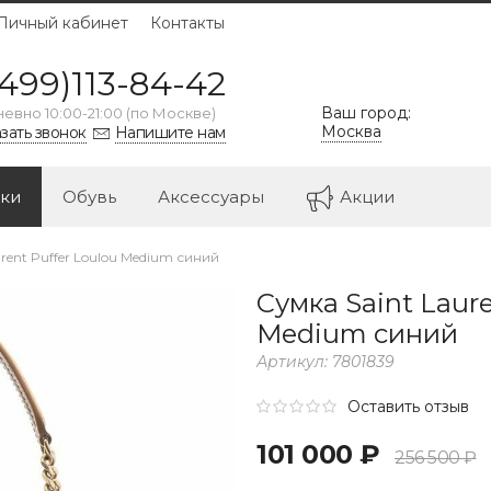
Личный кабинет
Контакты
499)113-84-42
Ваш город:
евно 10:00-21:00 (по Москве)
Москва
зать звонок
Напишите нам
ки
Обувь
Аксессуары
Акции
urent Puffer Loulou Medium синий
Сумка Saint Laure
Medium синий
Артикул:
7801839
Оставить отзыв
101 000 ₽
256 500 ₽