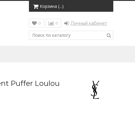
Корзина (
)
…
Личный кабинет
0
0
nt Puffer Loulou