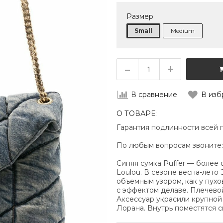
Размер
Small
Medium
–
+
В сравнение
В изб
О ТОВАРЕ:
Гарантия подлинности всей 
По любым вопросам звоните
Синяя сумка Puffer — более
Loulou. В сезоне весна-лето
объемным узором, как у пух
с эффектом делаве. Плечево
Аксессуар украсили крупной
Лорана. Внутрь поместятся с