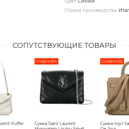
Цвет:
Синий
Страна производства:
Ита
СОПУТСТВУЮЩИЕ ТОВАРЫ
СКИДКА 60%
СКИДКА 65%
urent Puffer
Сумка Saint Laurent
Сумка-тоут Sa
Monogram Loulou Small
De Jour