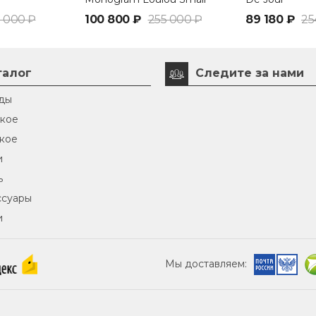
Черный
 000 ₽
100 800 ₽
255 000 ₽
89 180 ₽
25
талог
Следите за нами
ды
кое
кое
и
ь
ссуары
и
Мы доставляем: