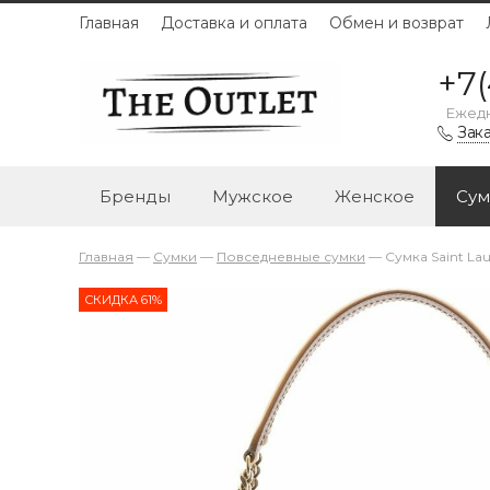
Главная
Доставка и оплата
Обмен и возврат
+7(
Ежедн
Зака
Бренды
Мужское
Женское
Сум
Главная
—
Сумки
—
Повседневные сумки
—
Сумка Saint La
СКИДКА 61%