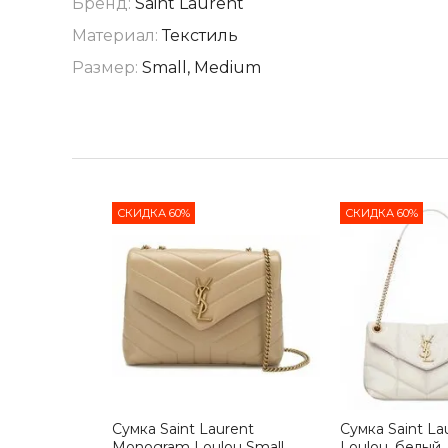
Бренд:
Saint Laurent
Материал:
Текстиль
Размер:
Small, Medium
СКИДКА 60%
СКИДКА 60%
Сумка Saint Laurent
Сумка Saint La
Monogram Loulou Small
Loulou, белый