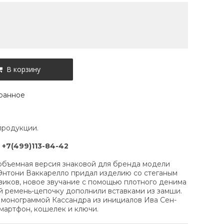
В корзину
ранное
продукции.
:
+7(499)113-84-42
 объемная версия знаковой для бренда модели
 Энтони Ваккарелло придал изделию со стеганым
овиков, новое звучание с помощью плотного денима
й ремень-цепочку дополнили вставками из замши.
 монограммой Кассандра из инициалов Ива Сен-
мартфон, кошелек и ключи.