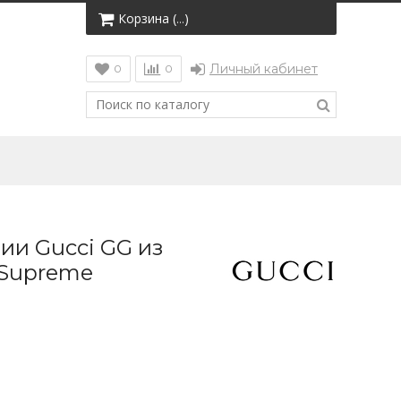
Корзина (
)
…
Личный кабинет
0
0
ии Gucci GG из
 Supreme