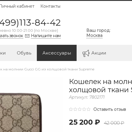
Личный кабинет
Контакты
499)113-84-42
Ваш город:
евно 10:00-21:00 (по Москве)
Москва
зать звонок
Напишите нам
ки
Обувь
Аксессуары
Акции
 на молнии Gucci GG из холщовой ткани Supreme
Кошелек на молн
холщовой ткани
Артикул:
7802171
Оставить отзыв
25 200 ₽
42 000 ₽