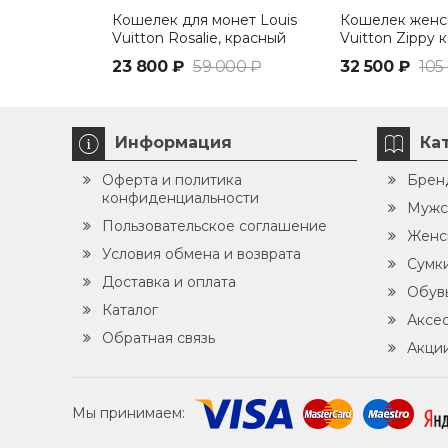
Кошелек для монет Louis
Кошелек женск
Vuitton Rosalie, красный
Vuitton Zippy 
Monogram кор
23 800 ₽
59 000 ₽
32 500 ₽
105
вишневый
Информация
Ка
Оферта и политика
Брен
конфиденциальности
Мужс
Пользовательское соглашение
Женс
Условия обмена и возврата
Сумк
Доставка и оплата
Обув
Каталог
Аксе
Обратная связь
Акци
Мы принимаем: