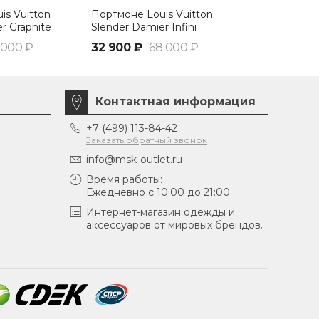
is Vuitton
Портмоне Louis Vuitton
Бумажник Lo
r Graphite
Slender Damier Infini
Multiple Mo
 000 ₽
32 900 ₽
68 000 ₽
26 300 ₽
5
Контактная информация
+7 (499) 113-84-42
Заказать обратный звонок
info@msk-outlet.ru
Время работы:
Ежедневно с 10:00 до 21:00
Интернет-магазин одежды и
аксессуаров от мировых брендов.