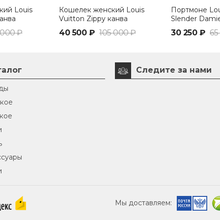
ий Louis
Кошелек женский Louis
Портмоне Lou
канва
Vuitton Zippy канва
Slender Damie
ичневый/
Monogram коричневый/
 000 ₽
40 500 ₽
105 000 ₽
30 250 ₽
65
вишневый
талог
Следите за нами
ды
кое
кое
и
ь
ссуары
и
Мы доставляем: