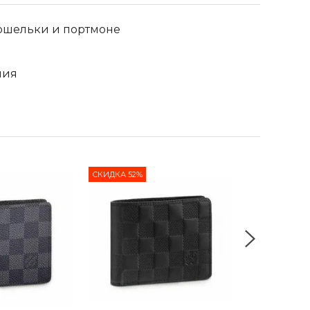
ошельки и портмоне
лия
СКИДКА 52%
СКИДКА 55%