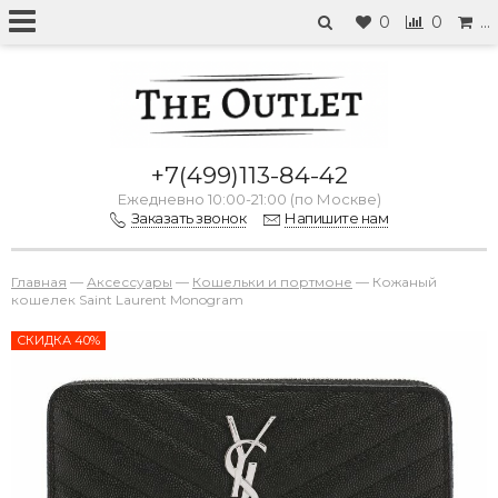
0
0
…
+7(499)113-84-42
Ежедневно 10:00-21:00 (по Москве)
Заказать звонок
Напишите нам
Главная
—
Аксессуары
—
Кошельки и портмоне
—
Кожаный
кошелек Saint Laurent Monogram
СКИДКА 40%