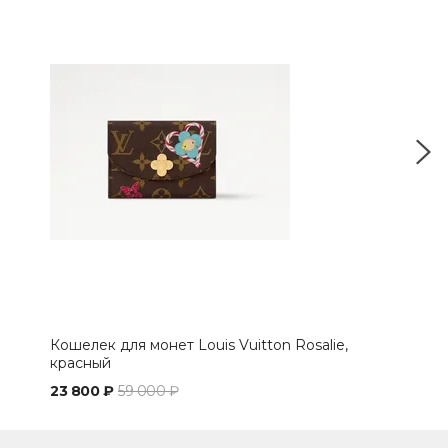
Кошелек для монет Louis Vuitton Rosalie,
Кош
красный
Mon
23 800 ₽
59 000 ₽
32 