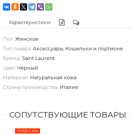
Характеристики
Пол:
Женское
Тип товара:
Аксессуары, Кошельки и портмоне
Бренд:
Saint Laurent
Цвет:
Черный
Материал:
Натуральная кожа
Страна производства:
Италия
СОПУТСТВУЮЩИЕ ТОВАРЫ
СКИДКА 60%
СКИ