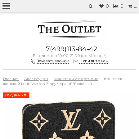
0
0
…
+7(499)113-84-42
Ежедневно 10:00-21:00 (по Москве)
Заказать звонок
Напишите нам
Главная
—
Аксессуары
—
Кошельки и портмоне
—
Кошелек
женский Louis Vuitton Zippy черный/бежевый
СКИДКА 59%