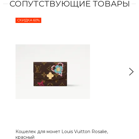
СОПУТСТВУЮЩИЕ ТОВАРЫ
СКИДКА 60%
СКИ
Кошелек для монет Louis Vuitton Rosalie,
Кош
красный
Mon