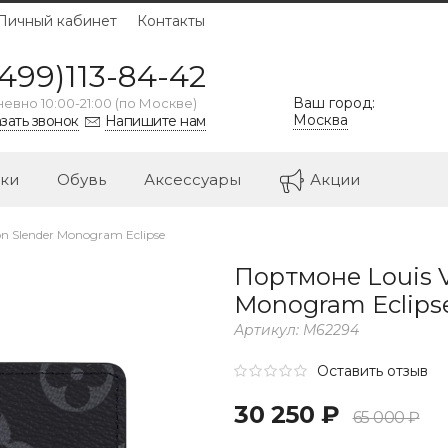
Личный кабинет
Контакты
499)113-84-42
Ваш город:
евно 10:00-21:00 (по Москве)
Москва
зать звонок
Напишите нам
ки
Обувь
Аксессуары
Акции
n Slender Monogram Eclipse
Портмоне Louis V
Monogram Eclips
Артикул:
M62294
Оставить отзыв
30 250 ₽
65 000 ₽