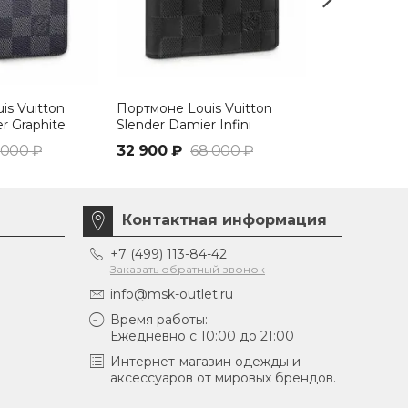
is Vuitton
Портмоне Louis Vuitton
Бумажник Lo
r Graphite
Slender Damier Infini
Multiple Mo
 000 ₽
32 900 ₽
68 000 ₽
26 300 ₽
5
Контактная информация
+7 (499) 113-84-42
Заказать обратный звонок
info@msk-outlet.ru
Время работы:
Ежедневно с 10:00 до 21:00
Интернет-магазин одежды и
аксессуаров от мировых брендов.