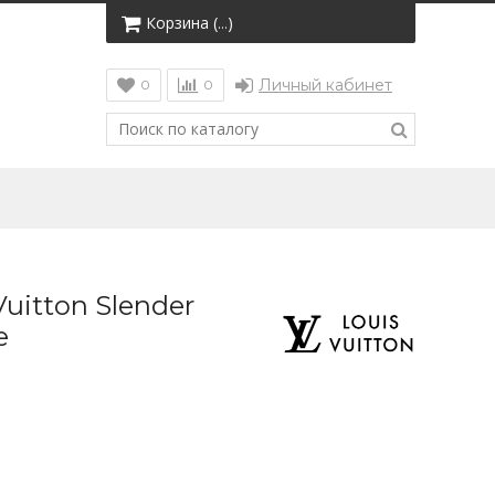
Корзина (
)
…
Личный кабинет
0
0
uitton Slender
e