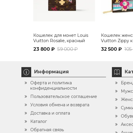
Кошелек для монет Louis
Кошелек женск
Vuitton Rosalie, красный
Vuitton Zippy 
Monogram кор
23 800 ₽
59 000 ₽
32 500 ₽
105
вишневый
Информация
Ка
Оферта и политика
Брен
конфиденциальности
Мужс
Пользовательское соглашение
Женс
Условия обмена и возврата
Сумк
Доставка и оплата
Обув
Каталог
Аксе
Обратная связь
Акци