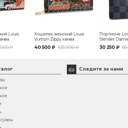
ий Louis
Кошелек женский Louis
Портмоне Lou
канва
Vuitton Zippy канва
Slender Damie
ичневый/
Monogram коричневый/
 000 ₽
40 500 ₽
105 000 ₽
30 250 ₽
65
вишневый
талог
Следите за нами
ды
кое
кое
и
ь
ссуары
и