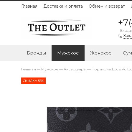
Главная
Доставка и оплата
Обмен и возврат
+7(
Ежедн
Зака
Бренды
Мужское
Женское
Сум
Главная
—
Мужское
—
Аксессуары
—
Портмоне Louis Vuitto
СКИДКА 53%