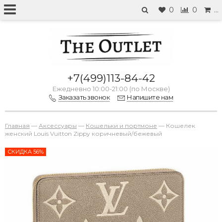
0
0
…
+7(499)113-84-42
Ежедневно 10:00-21:00 (по Москве)
Заказать звонок
Напишите нам
Главная
—
Аксессуары
—
Кошельки и портмоне
—
Кошелек
женский Louis Vuitton Zippy коричневый/бежевый
СКИДКА 56%