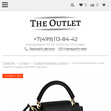
0
0
…
+7(499)113-84-42
Ежедневно 10:00-21:00 (по Москве)
Заказать звонок
Напишите нам
Главная
—
Сумки
—
Повседневные сумки
—
Сумка женская Louis
Vuitton Capucines BB черный
СКИДКА 55%