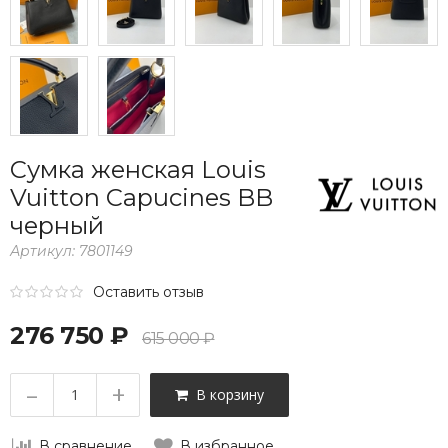
Сумка женская Louis
Vuitton Capucines BB
черный
Артикул:
7801149
Оставить отзыв
276 750 ₽
615 000 ₽
–
+
В корзину
В сравнение
В избранное