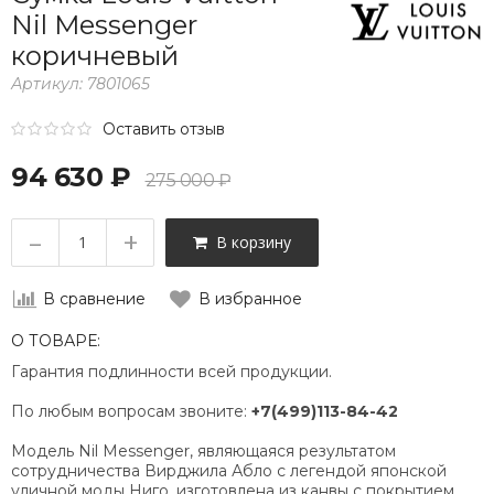
Nil Messenger
коричневый
Артикул:
7801065
Оставить отзыв
94 630 ₽
275 000 ₽
–
+
В корзину
В сравнение
В избранное
О ТОВАРЕ:
Гарантия подлинности всей продукции.
По любым вопросам звоните:
+7(499)113-84-42
Модель Nil Messenger, являющаяся результатом
сотрудничества Вирджила Абло с легендой японской
уличной моды Ниго, изготовлена ​​из канвы с покрытием