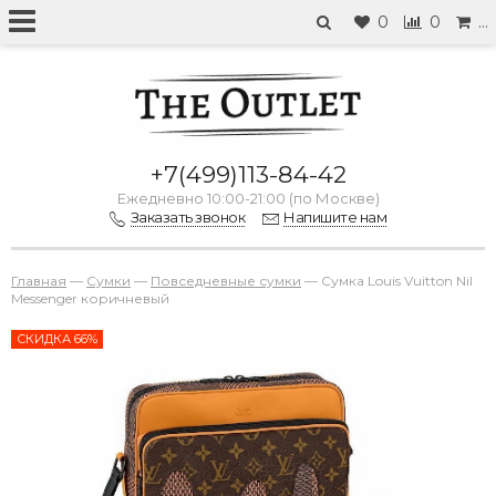
0
0
…
+7(499)113-84-42
Ежедневно 10:00-21:00 (по Москве)
Заказать звонок
Напишите нам
Главная
—
Сумки
—
Повседневные сумки
—
Сумка Louis Vuitton Nil
Messenger коричневый
СКИДКА 66%