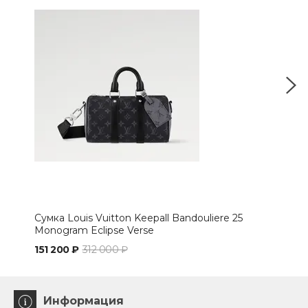
Сумка Louis Vuitton Keepall Bandouliere 25
Сумк
Monogram Eclipse Verse
151 200 ₽
312 000 ₽
165
Информация