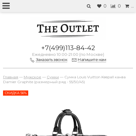
0
0
…
+7(499)113-84-42
Ежедневно 10:00-21:00 (по Москве)
Заказать звонок
Напишите нам
Главная
—
Мужское
—
Сумки
—
Сумка Louis Vuitton Keepall канва
Damier Graphite (размерный ряд - 55/50/45)
СКИДКА 56%