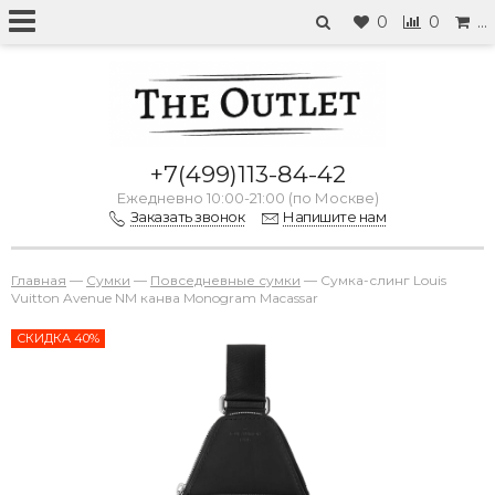
0
0
…
+7(499)113-84-42
Ежедневно 10:00-21:00 (по Москве)
Заказать звонок
Напишите нам
Главная
—
Сумки
—
Повседневные сумки
—
Сумка-слинг Louis
Vuitton Avenue NM канва Monogram Macassar
СКИДКА 40%