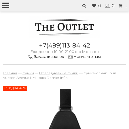
0
0
…
+7(499)113-84-42
Ежедневно 10:00-21:00 (по Москве)
Заказать звонок
Напишите нам
Главная
—
Сумки
—
Повседневные сумки
—
Сумка-слинг Louis
Vuitton Avenue NM кожа Damier Infini
СКИДКА 45%