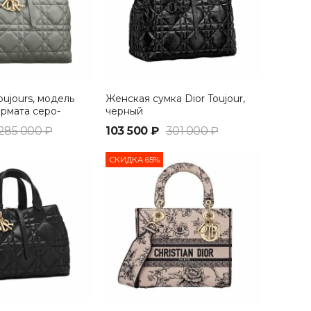
oujours, модель
Женская сумка Dior Toujour,
рмата серо-
черный
285 000 ₽
103 500 ₽
301 000 ₽
СКИДКА 65%