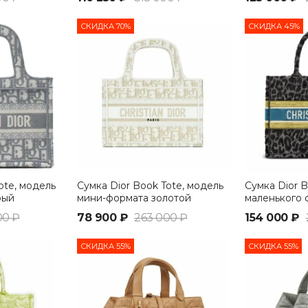
СКИДКА 70%
СКИДКА 45%
ote, модель
Сумка Dior Book Tote, модель
Сумка Dior B
рый
мини-формата золотой
маленького 
серый
00 ₽
78 900 ₽
263 000 ₽
154 000 ₽
СКИДКА 55%
СКИДКА 55%