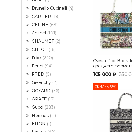
Brioni
1
Brunello Cucinelli
4
CARTIER
18
CELINE
68
Chanel
101
CHAUMET
2
CHLOÉ
16
Dior
240
Сумка Dior Book T
среднего формат
Fendi
94
105 000 ₽
350 0
FRED
0
Givenchy
7
СКИДКА 65%
GOYARD
36
GRAFF
13
Gucci
283
Hermes
11
KITON
1