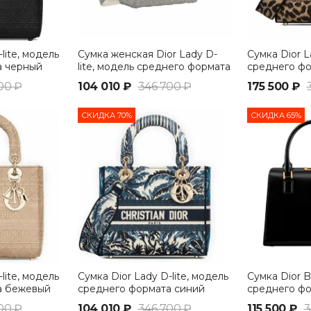
lite, модель
Сумка женская Dior Lady D-
Сумка Dior L
а черный
lite, модель среднего формата
среднего фо
серый
бежевый
00 ₽
104 010 ₽
346 700 ₽
175 500 ₽
СКИДКА 70%
СКИДКА 65%
lite, модель
Сумка Dior Lady D-lite, модель
Сумка Dior 
а бежевый
среднего формата синий
среднего ф
00 ₽
104 010 ₽
346 700 ₽
115 500 ₽
3