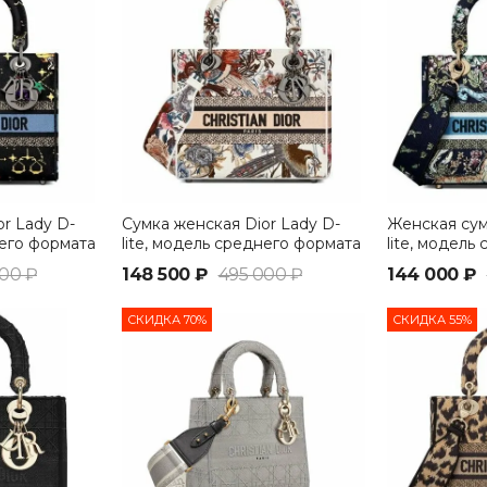
r Lady D-
Сумка женская Dior Lady D-
Женская сум
него формата
lite, модель среднего формата
lite, модель
белый
черный
00 ₽
148 500 ₽
495 000 ₽
144 000 ₽
СКИДКА 70%
СКИДКА 55%