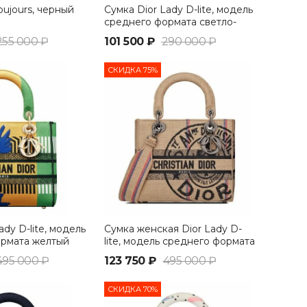
oujours, черный
Сумка Dior Lady D-lite, модель
среднего формата светло-
розовый
255 000 ₽
101 500 ₽
290 000 ₽
СКИДКА 75%
ady D-lite, модель
Сумка женская Dior Lady D-
ормата желтый
lite, модель среднего формата
бежевый
495 000 ₽
123 750 ₽
495 000 ₽
СКИДКА 70%