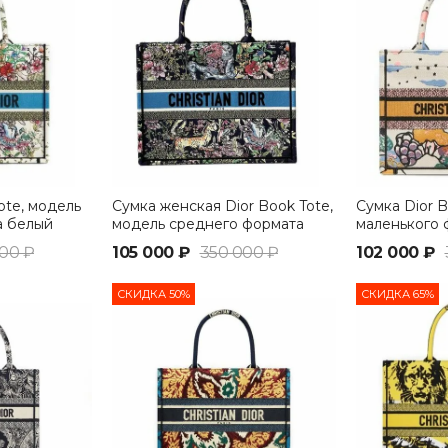
ote, модель
Сумка женская Dior Book Tote,
Сумка Dior B
а белый
модель среднего формата
маленького 
синий
00 ₽
105 000 ₽
350 000 ₽
102 000 ₽
СКИДКА 50%
СКИДКА 65%