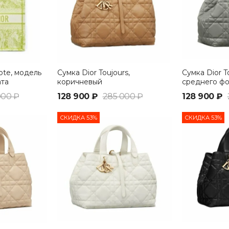
ote, модель
Сумка Dior Toujours,
Сумка Dior T
ата
коричневый
среднего фо
зеленый
000 ₽
128 900 ₽
285 000 ₽
128 900 ₽
СКИДКА 53%
СКИДКА 53%