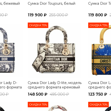
rs, бежевый
Сумка Dior Toujours, белый
Сумка Dior T
00 ₽
119 900 ₽
255 000 ₽
119 800 ₽
СКИДКА 70%
СКИДКА 75%
r Lady D-
Сумка Dior Lady D-lite, модель
Сумка Dior L
него формата
среднего формата кремовый
среднего ф
00 ₽
148 500 ₽
495 000 ₽
123 750 ₽
СКИДКА 70%
СКИДКА 70%