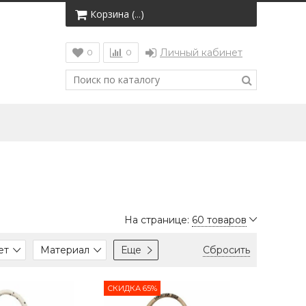
Корзина (
)
…
Личный кабинет
0
0
На странице:
60 товаров
ет
Материал
Еще
Сбросить
СКИДКА 65%