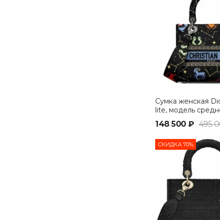
Сумка женская Dio
lite, модель сред
черный
148 500 ₽
495 0
СКИДКА 70%