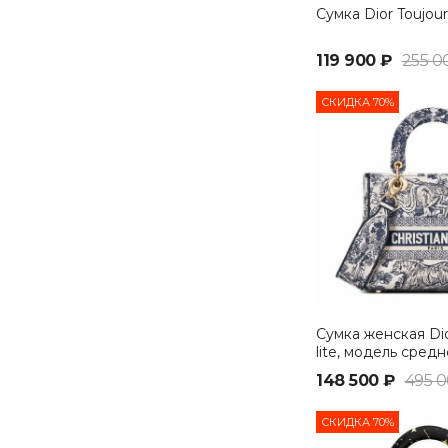
Сумка Dior Toujou
119 900 ₽
255 0
СКИДКА 70%
Сумка женская Dio
lite, модель сред
синий
148 500 ₽
495 0
СКИДКА 70%