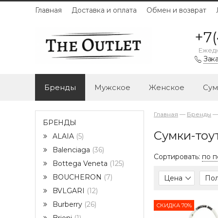
Главная
Доставка и оплата
Обмен и возврат
+7(
Ежедн
Зака
Бренды
Мужское
Женское
Сум
Главная
—
Бренды
БРЕНДЫ
Сумки-тоут
ALAIA
5
Balenciaga
36
Сортировать:
по 
Bottega Veneta
125
BOUCHERON
7
Цена
По
BVLGARI
12
Burberry
26
СКИДКА 70%