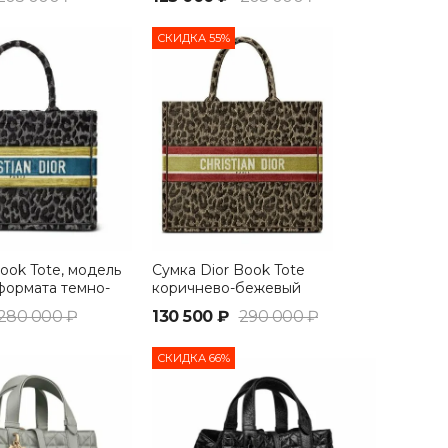
СКИДКА 55%
ook Tote, модель
Сумка Dior Book Tote
формата темно-
коричнево-бежевый
280 000 ₽
130 500 ₽
290 000 ₽
СКИДКА 66%