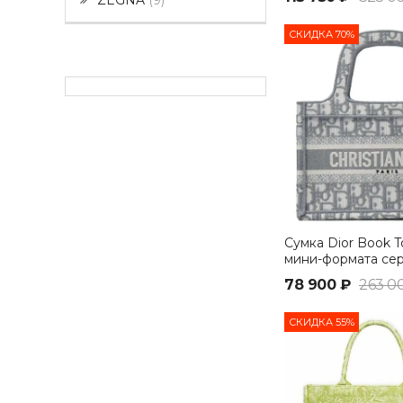
ZEGNA
9
СКИДКА 70%
Сумка Dior Book T
мини-формата се
78 900 ₽
263 0
СКИДКА 55%