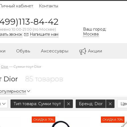
Личный кабинет
Контакты
499)113-84-42
Ваш город:
евно 10:00-21:00 (по Москве)
Москва
зать звонок
Напишите нам
ки
Обувь
Аксессуары
Акции
—
Dior
—
Сумки-тоут Dior
 Dior
85 товаров
популярности
л
Тип товара
: Сумки тоут
Бренд
: Dior
Цв
СКИДКА 70%
СКИДКА 70%