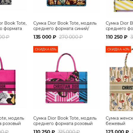
r Book Tote,
Сумка Dior Book Tote, модель
Сумка Dior B
о формата
среднего формата синий/
среднего ф
желтый
00 ₽
135 000 ₽
270 000 ₽
110 250 ₽
3
СКИДКА 65%
СКИДКА 40%
ote, модель
Сумка Dior Book Tote, модель
Сумка женск
а розовый
среднего формата розовый
бежевый
00 ₽
110 250 ₽
315 000 ₽
123 000 ₽