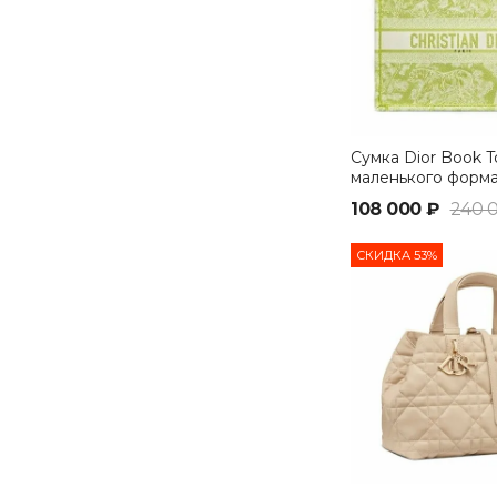
Сумка Dior Book T
маленького форм
салатовый
108 000 ₽
240 
СКИДКА 53%