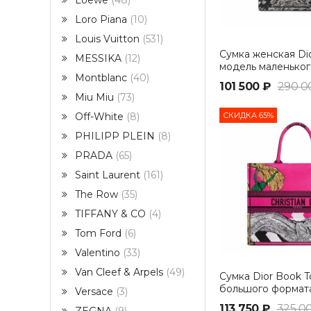
Loewe
48
Loro Piana
10
Louis Vuitton
531
Сумка женская Dio
MESSIKA
12
модель маленьког
Montblanc
40
синий
101 500 ₽
290 0
Miu Miu
73
СКИДКА 65%
Off-White
8
PHILIPP PLEIN
8
PRADA
65
Saint Laurent
161
The Row
35
TIFFANY & CO
4
Tom Ford
6
Valentino
33
Van Cleef & Arpels
49
Сумка Dior Book T
большого формат
Versace
3
113 750 ₽
325 0