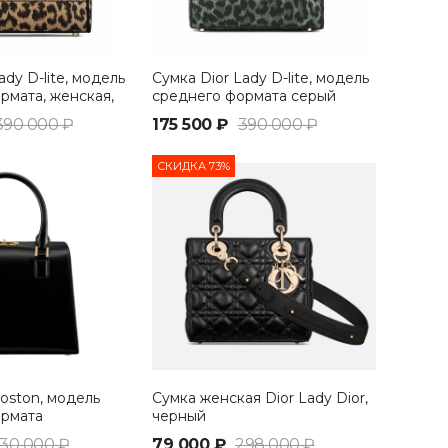
ady D-lite, модель
Сумка Dior Lady D-lite, модель
рмата, женская,
среднего формата серый
390 000 ₽
175 500 ₽
390 000 ₽
СКИДКА 73%
Boston, модель
Сумка женская Dior Lady Dior,
ормата
черный
30 000 ₽
79 000 ₽
298 000 ₽