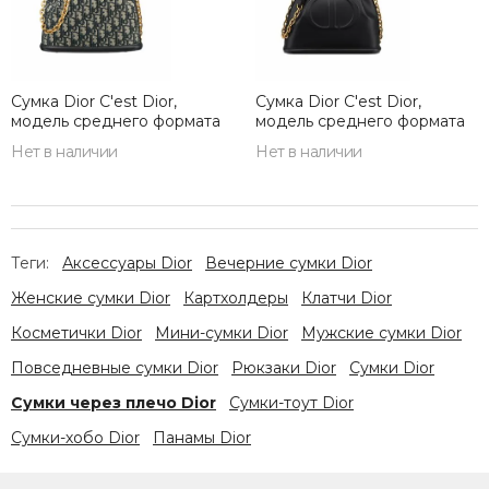
Сумка Dior C'est Dior,
Сумка Dior C'est Dior,
модель среднего формата
модель среднего формата
синий
черный
Нет в наличии
Нет в наличии
Теги:
Аксессуары Dior
Вечерние сумки Dior
Женские сумки Dior
Картхолдеры
Клатчи Dior
Косметички Dior
Мини-сумки Dior
Мужские сумки Dior
Повседневные сумки Dior
Рюкзаки Dior
Сумки Dior
Сумки через плечо Dior
Сумки-тоут Dior
Сумки-хобо Dior
Панамы Dior