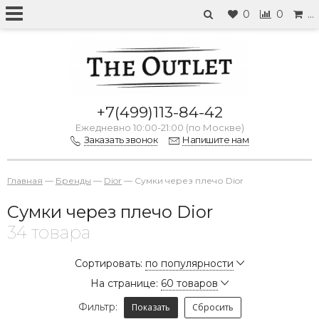
0
0
…
+7(499)113-84-42
Ежедневно 10:00-21:00 (по Москве)
Заказать звонок
Напишите нам
Главная
—
Бренды
—
Dior
—
Сумки через плечо Dior
Сумки через плечо Dior
34 товара
Сортировать:
по популярности
На странице:
60 товаров
Фильтр:
Показать
Сбросить