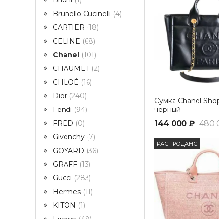
Brioni
1
Brunello Cucinelli
4
CARTIER
18
CELINE
68
Chanel
101
CHAUMET
2
CHLOÉ
16
Dior
240
Сумка Chanel Sho
черный
Fendi
94
144 000 ₽
480 
FRED
0
Givenchy
7
РАСПРОДАНО
GOYARD
36
GRAFF
13
Gucci
283
Hermes
11
KITON
1