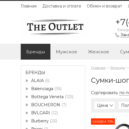
Главная
Доставка и оплата
Обмен и возврат
+7(
Ежедн
Зака
Бренды
Мужское
Женское
Сум
Главная
—
Бренды
БРЕНДЫ
Сумки-шоп
ALAIA
5
Balenciaga
36
Сортировать:
по 
Bottega Veneta
125
BOUCHERON
7
Цена
По
BVLGARI
12
Burberry
26
СКИДКА 70%